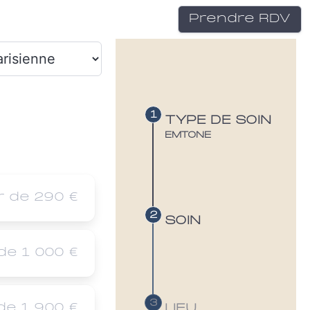
Prendre RDV
TYPE DE SOIN
EMTONE
r de 290 €
SOIN
 de 1 000 €
 de 1 900 €
LIEU